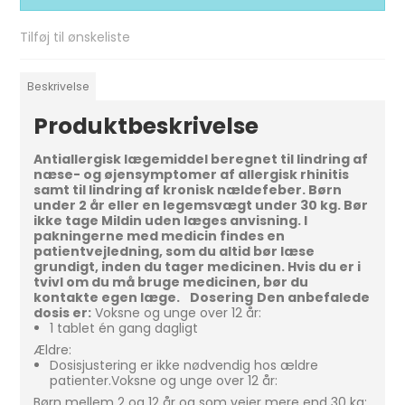
Tilføj til ønskeliste
Beskrivelse
Produktbeskrivelse
Antiallergisk lægemiddel beregnet til lindring af
næse- og øjensymptomer af allergisk rhinitis
samt til lindring af kronisk nældefeber. Børn
under 2 år eller en legemsvægt under 30 kg. Bør
ikke tage Mildin uden læges anvisning. I
pakningerne med medicin findes en
patientvejledning, som du altid bør læse
grundigt, inden du tager medicinen. Hvis du er i
tvivl om du må bruge medicinen, bør du
kontakte egen læge.
Dosering
Den anbefalede
dosis er:
Voksne og unge over 12 år:
1 tablet én gang dagligt
Ældre:
Dosisjustering er ikke nødvendig hos ældre
patienter.Voksne og unge over 12 år:
Børn mellem 2 og 12 år og som vejer mere end 30 kg: