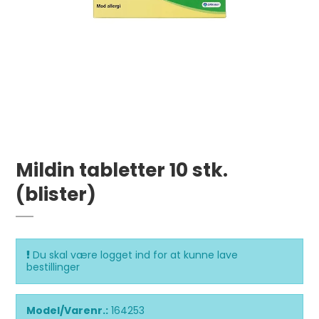
Mildin tabletter 10 stk.
(blister)
Du skal være logget ind for at kunne lave
bestillinger
Model/Varenr.:
164253