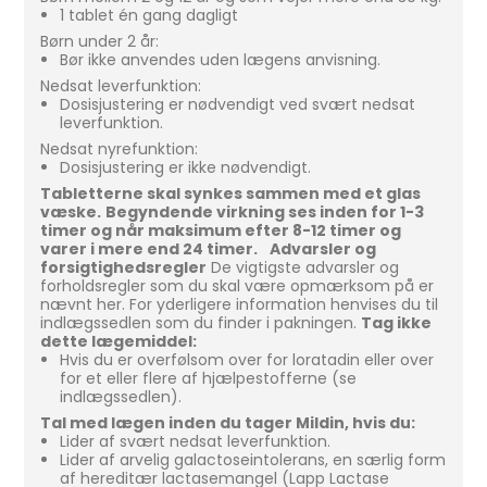
1 tablet én gang dagligt
Børn under 2 år:
Bør ikke anvendes uden lægens anvisning.
Nedsat leverfunktion:
Dosisjustering er nødvendigt ved svært nedsat
leverfunktion.
Nedsat nyrefunktion:
Dosisjustering er ikke nødvendigt.
Tabletterne skal synkes sammen med et glas
væske.
Begyndende virkning ses inden for 1-3
timer og når maksimum efter 8-12 timer og
varer i mere end 24 timer.
Advarsler og
forsigtighedsregler
De vigtigste advarsler og
forholdsregler som du skal være opmærksom på er
nævnt her. For yderligere information henvises du til
indlægssedlen som du finder i pakningen.
Tag ikke
dette lægemiddel:
Hvis du er overfølsom over for loratadin eller over
for et eller flere af hjælpestofferne (se
indlægssedlen).
Tal med lægen inden du tager Mildin, hvis du:
Lider af svært nedsat leverfunktion.
Lider af arvelig galactoseintolerans, en særlig form
af hereditær lactasemangel (Lapp Lactase