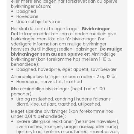
eller mere end lægen har forskrevet kan du opleve
bivirkninger såsom:
Døsighed
Hovedpine
Unormal hjerterytme
Her skal du kontakte egen læge.
Bivirkninger
Dette lægemiddel kan som al anden medicin give
bivirkninger, men ikke alle får bivirkninger. For
yderligere information om mulige bivirkninger
henvises du til indlægssedlen i pakningen.
De mulige
bivirkninger som du kan opleve er:
Almindelige
bivirkninger (kan forekomme hos mellem 1-10 %
behandlede):
Døsighed, hovedpine, øget appetit, søvnbesvær.
Almindelige bivirkninger for børn mellem 2 og 12 år:
Hovedpine, nervøsitet, træthed
Ikke almindelige bivirkninger (højst 1 ud af 100
personer):
Uro og rastløshed, ændring i hudens følesans,
diarré, kløe, udslæt, træthed, utilpashed.
Meget sjældne bivirkninger (kan forekomme hos
under 0,01 % behandlede):
Svære allergiske reaktioner (herunder hævelser),
svimmelhed, kramper, uregelmæssig eller hurtig
hjerterytme, kvalme, mundtørhed, mavebesvær,