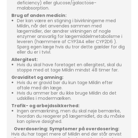
deficiency) eller glucose/galactose-
malabsorption.
Brug af anden medicin:
Der kan være en stigning i bivirkningerne med
Mildin, når det anvendes sammen med
lægemidler, der ændrer virkningen af nogle
enzymer ansvarlig for lægemiddelmetabolisme i
leveren (hæmmere af CYP3A4 eller CYP2D6 ).
Spørg egen læge hvis du tror dette gælder for dig
eller du er i tvivl.
Allergitest:
Hvis du skal have foretaget en allergitest, skal du
stoppe med at tage Mildin mindst 48 timer før.
Graviditet og amning:
Hvis du er gravid bør du kun tage Mildin efter
aftale med din læge.
Hvis du ammer bør du ikke bruge Mildin da det
udskilles i modermælken.
Trafik- og arbejdssikkerhed:
Ingen anmærkning, men du skal nøje bemærke,
hvordan du reagerer på lægemidlet, da du måske
kan opleve døsighed.
Overdosering:
Symptomer på overdosering:
Hvis du har taget mere af Mildin end der står anvist