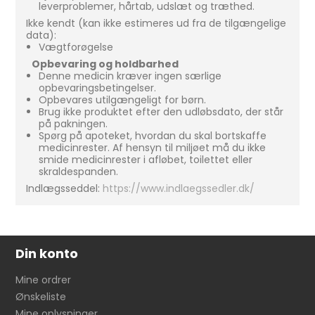
leverproblemer, hårtab, udslæt og træthed.
Ikke kendt (kan ikke estimeres ud fra de tilgængelige
data):
Vægtforøgelse
Opbevaring og holdbarhed
Denne medicin kræver ingen særlige
opbevaringsbetingelser.
Opbevares utilgængeligt for børn.
Brug ikke produktet efter den udløbsdato, der står
på pakningen.
Spørg på apoteket, hvordan du skal bortskaffe
medicinrester. Af hensyn til miljøet må du ikke
smide medicinrester i afløbet, toilettet eller
skraldespanden.
Indlægsseddel:
https://www.indlaegssedler.dk/
Din konto
Mine ordrer
Ønskeliste
Mine oplysninger